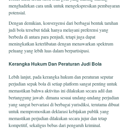
menghadirkan cara unik untuk mengekspresikan pembayaran
potensial.
Dengan demikian, konvergensi dari berbagai bentuk taruhan
judi bola tersebut tidak hanya melayani preferensi yang
berbeda di antara para penjudi, tetapi juga dapat
meningkatkan keterlibatan dengan menawarkan spektrum
peluang yang lebih luas dalam berpartisipasi.
Kerangka Hukum Dan Peraturan Judi Bola
Lebih lanjut, pada kerangka hukum dan peraturan seputar
perjudian sepak bola di setiap platform sangat penting untuk
memastikan bahwa aktivitas ini dilakukan secara adil dan
bertanggung jawab. dimana sesuai undang-undang perjudian
yang sangat bervariasi di berbagai yurisdiksi, terutama dibuat
untuk mempromosikan deklarasi kebijakan publik yang
memastikan perjudian dilakukan secara jujur ​​dan tetap
kompetitif, sekaligus bebas dari pengaruh kriminal.