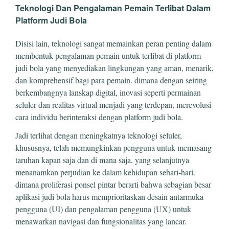
Teknologi Dan Pengalaman Pemain Terlibat Dalam
Platform Judi Bola
Disisi lain, teknologi sangat memainkan peran penting dalam
membentuk pengalaman pemain untuk terlibat di platform
judi bola yang menyediakan lingkungan yang aman, menarik,
dan komprehensif bagi para pemain. dimana dengan seiring
berkembangnya lanskap digital, inovasi seperti permainan
seluler dan realitas virtual menjadi yang terdepan, merevolusi
cara individu berinteraksi dengan platform judi bola.
Jadi terlihat dengan meningkatnya teknologi seluler,
khususnya, telah memungkinkan pengguna untuk memasang
taruhan kapan saja dan di mana saja, yang selanjutnya
menanamkan perjudian ke dalam kehidupan sehari-hari.
dimana proliferasi ponsel pintar berarti bahwa sebagian besar
aplikasi judi bola harus memprioritaskan desain antarmuka
pengguna (UI) dan pengalaman pengguna (UX) untuk
menawarkan navigasi dan fungsionalitas yang lancar.