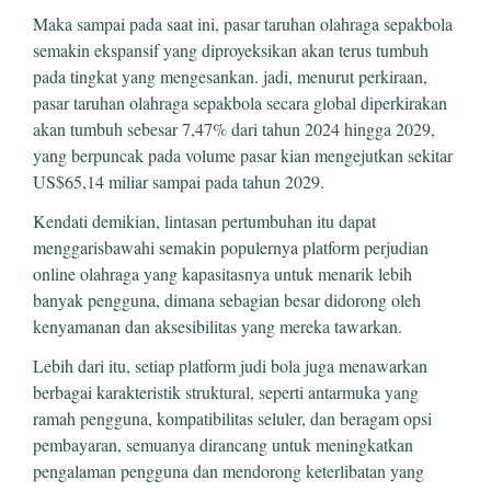
Maka sampai pada saat ini, pasar taruhan olahraga sepakbola
semakin ekspansif yang diproyeksikan akan terus tumbuh
pada tingkat yang mengesankan. jadi, menurut perkiraan,
pasar taruhan olahraga sepakbola secara global diperkirakan
akan tumbuh sebesar 7,47% dari tahun 2024 hingga 2029,
yang berpuncak pada volume pasar kian mengejutkan sekitar
US$65,14 miliar sampai pada tahun 2029.
Kendati demikian, lintasan pertumbuhan itu dapat
menggarisbawahi semakin populernya platform perjudian
online olahraga yang kapasitasnya untuk menarik lebih
banyak pengguna, dimana sebagian besar didorong oleh
kenyamanan dan aksesibilitas yang mereka tawarkan.
Lebih dari itu, setiap platform judi bola juga menawarkan
berbagai karakteristik struktural, seperti antarmuka yang
ramah pengguna, kompatibilitas seluler, dan beragam opsi
pembayaran, semuanya dirancang untuk meningkatkan
pengalaman pengguna dan mendorong keterlibatan yang