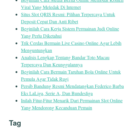
Viral Yang Meledak Di Internet
Situs Slot QRIS Resmi: Pilihan Terpercaya Untuk
Deposit Cepat Dan Anti Ribet
Beginilah Cara Kerja Sistem Permainan Judi Online
Yang Perlu Diketahui
Trik Cerdas Bermain Live Casino Online Agar Lebih
Menguntungkan
Analisis Lengkap Tentang Bandar Toto Macau
Terpercaya Dan Keunggulannya
Beginilah Cara Bermain Taruhan Bola Online Untuk
Pemula Agar Tidak Rugi
Persib Bandung Resmi Mendatangkan Federico Barba
Eks LaLiga, Serie A, Dan Bundesliga
Inilah Fitur-Fitur Menarik Dari Permainan Slot Online
Yang Mendorong Kecanduan Pemain
Tag