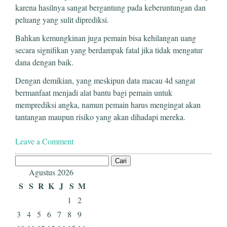
karena hasilnya sangat bergantung pada keberuntungan dan
peluang yang sulit diprediksi.
Bahkan kemungkinan juga pemain bisa kehilangan uang
secara signifikan yang berdampak fatal jika tidak mengatur
dana dengan baik.
Dengan demikian, yang meskipun data macau 4d sangat
bermanfaat menjadi alat bantu bagi pemain untuk
memprediksi angka, namun pemain harus mengingat akan
tantangan maupun risiko yang akan dihadapi mereka.
Leave a Comment
Cari
untuk:
Agustus 2026
S
S
R
K
J
S
M
1
2
3
4
5
6
7
8
9