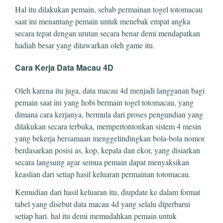
Hal itu dilakukan pemain, sebab permainan togel totomacau
saat ini menantang pemain untuk menebak empat angka
secara tepat dengan urutan secara benar demi mendapatkan
hadiah besar yang ditawarkan oleh game itu.
Cara Kerja Data Macau 4D
Oleh karena itu juga, data macau 4d menjadi langganan bagi
pemain saat ini yang hobi bermain togel totomacau, yang
dimana cara kerjanya, bermula dari proses pengundian yang
dilakukan secara terbuka, mempertontonkan sistem 4 mesin
yang bekerja bersamaan menggelindingkan bola-bola nomor
berdasarkan posisi as, kop, kepala dan ekor, yang disiarkan
secara langsung agar semua pemain dapat menyaksikan
keaslian dari setiap hasil keluaran permainan totomacau.
Kemudian dari hasil keluaran itu, diupdate ke dalam format
tabel yang disebut data macau 4d yang selalu diperbarui
setiap hari. hal itu demi memudahkan pemain untuk