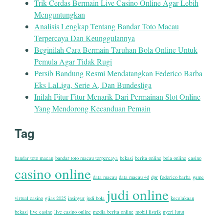
Trik Cerdas Bermain Live Casino Online Agar Lebih
Menguntungkan
Analisis Lengkap Tentang Bandar Toto Macau
Terpercaya Dan Keunggulannya
Beginilah Cara Bermain Taruhan Bola Online Untuk
Pemula Agar Tidak Rugi
Persib Bandung Resmi Mendatangkan Federico Barba
Eks LaLiga, Serie A, Dan Bundesliga
Inilah Fitur-Fitur Menarik Dari Permainan Slot Online
Yang Mendorong Kecanduan Pemain
Tag
bandar toto macau
bandar toto macau terpercaya
bekasi
berita online
bola online
casino
casino online
data macau
data macau 4d
dpr
federico barba
game
judi online
virtual casino
giias 2025
insinyur
judi bola
kecelakaan
bekasi
live casino
live casino online
media berita online
mobil listrik
nyeri lutut