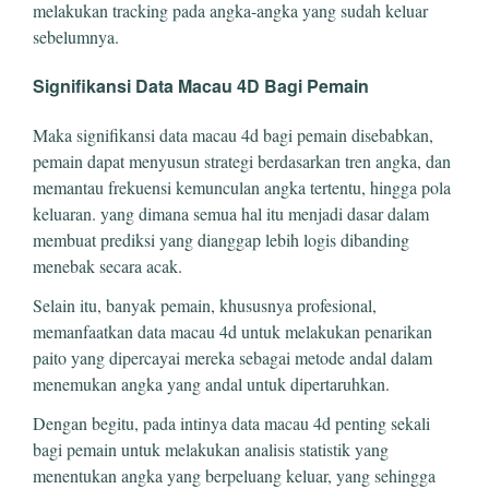
melakukan tracking pada angka-angka yang sudah keluar
sebelumnya.
Signifikansi Data Macau 4D Bagi Pemain
Maka signifikansi data macau 4d bagi pemain disebabkan,
pemain dapat menyusun strategi berdasarkan tren angka, dan
memantau frekuensi kemunculan angka tertentu, hingga pola
keluaran. yang dimana semua hal itu menjadi dasar dalam
membuat prediksi yang dianggap lebih logis dibanding
menebak secara acak.
Selain itu, banyak pemain, khususnya profesional,
memanfaatkan data macau 4d untuk melakukan penarikan
paito yang dipercayai mereka sebagai metode andal dalam
menemukan angka yang andal untuk dipertaruhkan.
Dengan begitu, pada intinya data macau 4d penting sekali
bagi pemain untuk melakukan analisis statistik yang
menentukan angka yang berpeluang keluar, yang sehingga