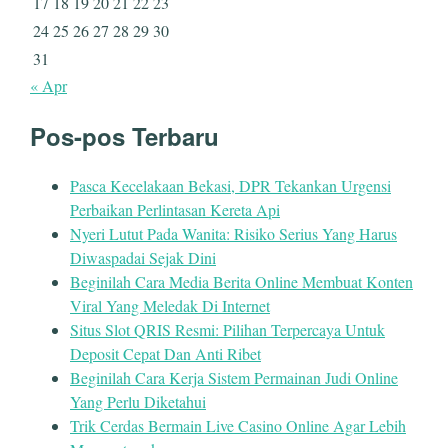
17
18
19
20
21
22
23
24
25
26
27
28
29
30
31
« Apr
Pos-pos Terbaru
Pasca Kecelakaan Bekasi, DPR Tekankan Urgensi
Perbaikan Perlintasan Kereta Api
Nyeri Lutut Pada Wanita: Risiko Serius Yang Harus
Diwaspadai Sejak Dini
Beginilah Cara Media Berita Online Membuat Konten
Viral Yang Meledak Di Internet
Situs Slot QRIS Resmi: Pilihan Terpercaya Untuk
Deposit Cepat Dan Anti Ribet
Beginilah Cara Kerja Sistem Permainan Judi Online
Yang Perlu Diketahui
Trik Cerdas Bermain Live Casino Online Agar Lebih