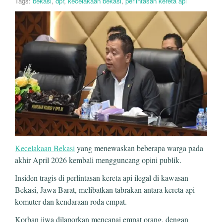
Tags:
bekasi
,
dpr
,
kecelakaan bekasi
,
perlintasan kereta api
Kecelakaan Bekasi
yang menewaskan beberapa warga pada
akhir April 2026 kembali mengguncang opini publik.
Insiden tragis di perlintasan kereta api ilegal di kawasan
Bekasi, Jawa Barat, melibatkan tabrakan antara kereta api
komuter dan kendaraan roda empat.
Korban jiwa dilaporkan mencapai empat orang, dengan