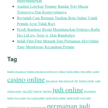
Menguntungkan
Analisis Lengkap Tentang Bandar Toto Macau
Terpercaya Dan Keunggulannya
Beginilah Cara Bermain Taruhan Bola Online Untuk
Pemula Agar Tidak Rugi
Persib Bandung Resmi Mendatangkan Federico Barba
Eks LaLiga, Serie A, Dan Bundesliga
Inilah Fitur-Fitur Menarik Dari Permainan Slot Online
Yang Mendorong Kecanduan Pemain
Tag
bandar toto macau
bandar toto macau terpercaya
bekasi
berita online
bola online
casino
casino online
data macau
data macau 4d
dpr
federico barba
game
judi online
virtual casino
giias 2025
insinyur
judi bola
kecelakaan
bekasi
live casino
live casino online
media berita online
mobil listrik
nyeri lutut
permainan judi
perlintasan kereta api
permainan judi