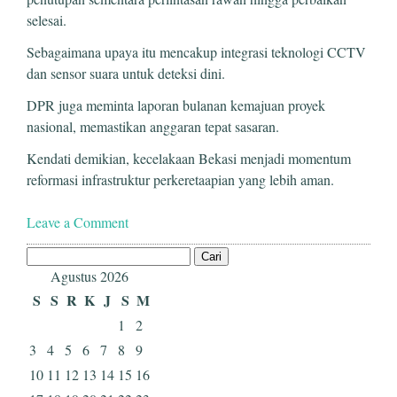
selesai.
Sebagaimana upaya itu mencakup integrasi teknologi CCTV
dan sensor suara untuk deteksi dini.
DPR juga meminta laporan bulanan kemajuan proyek
nasional, memastikan anggaran tepat sasaran.
Kendati demikian, kecelakaan Bekasi menjadi momentum
reformasi infrastruktur perkeretaapian yang lebih aman.
Leave a Comment
Cari
untuk:
Agustus 2026
S
S
R
K
J
S
M
1
2
3
4
5
6
7
8
9
10
11
12
13
14
15
16