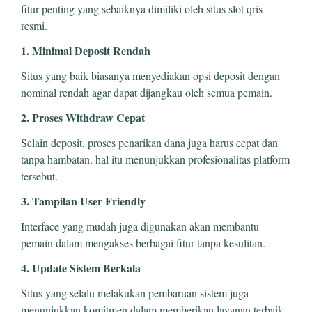
fitur penting yang sebaiknya dimiliki oleh situs slot qris
resmi.
1. Minimal Deposit Rendah
Situs yang baik biasanya menyediakan opsi deposit dengan
nominal rendah agar dapat dijangkau oleh semua pemain.
2. Proses Withdraw Cepat
Selain deposit, proses penarikan dana juga harus cepat dan
tanpa hambatan. hal itu menunjukkan profesionalitas platform
tersebut.
3. Tampilan User Friendly
Interface yang mudah juga digunakan akan membantu
pemain dalam mengakses berbagai fitur tanpa kesulitan.
4. Update Sistem Berkala
Situs yang selalu melakukan pembaruan sistem juga
menunjukkan komitmen dalam memberikan layanan terbaik