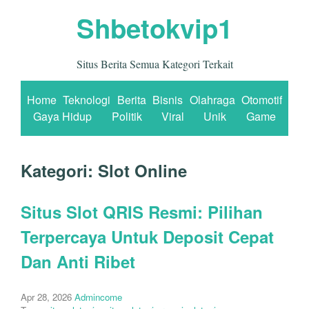
Shbetokvip1
Situs Berita Semua Kategori Terkait
Home
Teknologi
Berita
Bisnis
Olahraga
Otomotif
Gaya Hidup
Politik
Viral
Unik
Game
Kategori:
Slot Online
Situs Slot QRIS Resmi: Pilihan
Terpercaya Untuk Deposit Cepat
Dan Anti Ribet
Apr 28, 2026
Admincome