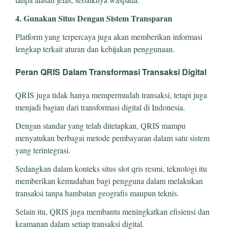
4. Gunakan Situs Dengan Sistem Transparan
Platform yang terpercaya juga akan memberikan informasi
lengkap terkait aturan dan kebijakan penggunaan.
Peran QRIS Dalam Transformasi Transaksi Digital
QRIS juga tidak hanya mempermudah transaksi, tetapi juga
menjadi bagian dari transformasi digital di Indonesia.
Dengan standar yang telah ditetapkan, QRIS mampu
menyatukan berbagai metode pembayaran dalam satu sistem
yang terintegrasi.
Sedangkan dalam konteks situs slot qris resmi, teknologi itu
memberikan kemudahan bagi pengguna dalam melakukan
transaksi tanpa hambatan geografis maupun teknis.
Selain itu, QRIS juga membantu meningkatkan efisiensi dan
keamanan dalam setiap transaksi digital.