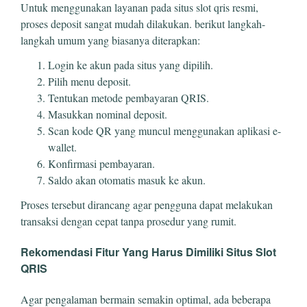
Untuk menggunakan layanan pada situs slot qris resmi,
proses deposit sangat mudah dilakukan. berikut langkah-
langkah umum yang biasanya diterapkan:
Login ke akun pada situs yang dipilih.
Pilih menu deposit.
Tentukan metode pembayaran QRIS.
Masukkan nominal deposit.
Scan kode QR yang muncul menggunakan aplikasi e-
wallet.
Konfirmasi pembayaran.
Saldo akan otomatis masuk ke akun.
Proses tersebut dirancang agar pengguna dapat melakukan
transaksi dengan cepat tanpa prosedur yang rumit.
Rekomendasi Fitur Yang Harus Dimiliki Situs Slot
QRIS
Agar pengalaman bermain semakin optimal, ada beberapa