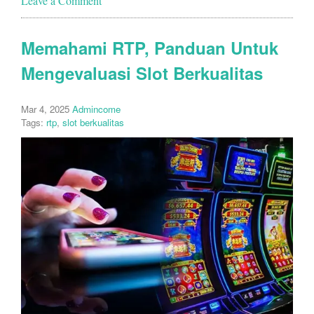
Leave a Comment
Memahami RTP, Panduan Untuk
Mengevaluasi Slot Berkualitas
Mar 4, 2025
Admincome
Tags:
rtp
,
slot berkualitas