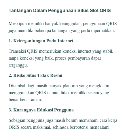
Tantangan Dalam Penggunaan Situs Slot QRIS
Meskipun memiliki banyak keunggulan, penggunaan QRIS
juga memiliki beberapa tantangan yang perlu diperhatikan.
1. Ketergantungan Pada Internet
Transaksi QRIS memerlukan koneksi internet yang stabil.
tanpa koneksi yang baik, proses pembayaran dapat
terganggu.
2. Risiko Situs Tidak Resmi
Ditambah lagi, masih banyak platform yang mengklaim
menggunakan QRIS namun tidak memiliki sistem yang
benar-benar aman.
3. Kurangnya Edukasi Pengguna
Sebagian pengguna juga masih belum memahami cara kerja
QRIS secara maksimal, sehingga berpotensi mengalami