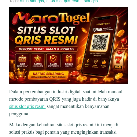
Tags:
situs slot qris
,
situs slot qris resmi
,
slot qris
Dalam perkembangan industri digital, saat ini telah muncul
metode pembayaran QRIS yang juga hadir di banyaknya
situs slot qris resmi
sangat menentukan kenyamanan
pengguna.
Maka dengan kehadiran situs slot qris resmi kini menjadi
solusi praktis bagi pemain yang menginginkan transaksi