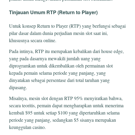
Tinjauan Umum RTP (Return to Player)
Untuk konsep Return to Player (RTP) yang berfungsi sebagai
pilar dasar dalam dunia perjudian mesin slot saat ini,
khususnya secara online.
Pada intinya, RTP itu merupakan kebalikan dari house edge,
yang pada dasarnya mewakili jumlah uang yang
diprogramkan untuk dikembalikan oleh permainan slot
kepada pemain selama periode yang panjang, yang
dinyatakan sebagai persentase dari total taruhan yang
dipasang.
Misalnya, mesin slot dengan RTP 95% menyiratkan bahwa,
secara teoritis, pemain dapat mengharapkan untuk menerima
kembali $95 untuk setiap $100 yang dipertaruhkan selama
periode yang panjang, sedangkan $5 sisanya merupakan
keunggulan casino.