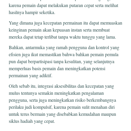
karena pemain dapat melakukan putaran cepat serta melihat
hasilnya hampir seketika.
Yang dimana juga kecepatan permainan itu dapat memuaskan
keinginan pemain akan kepuasan instan serta membuat
mereka dapat tetap terlibat tanpa waktu tunggu yang lama.
Bahkan, antarmuka yang ramah pengguna dan kontrol yang
efisien juga ikut memastikan bahwa bahkan pemain pemula
pun dapat berpartisipasi tanpa kesulitan, yang selanjutnya
memperluas basis pemain dan meningkatkan potensi
permainan yang adiktif.
Oleh sebab itu, integrasi aksesibilitas dan kecepatan yang
mulus tentunya semakin meningkatkan pengalaman
pengguna, serta juga meningkatkan risiko berkembangnya
perilaku judi kompulsif, karena pemain sulit menahan diri
untuk terus bermain yang disebabkan kemudahan maupun
siklus hadiah yang cepat.