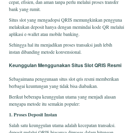
cepat, efisien, dan aman tanpa perlu melalui proses transfer
bank yang rumit.
Situs slot yang mengadopsi QRIS memungkinkan pengguna
melakukan deposit hanya dengan memindai kode QR melalui
aplikasi e-wallet atau mobile banking.
Sehingga hal itu menjadikan proses transaksi jauh lebih
instan dibanding metode konvensional.
Keunggulan Menggunakan Situs Slot QRIS Resmi
Sebagaimana penggunaan situs slot qris resmi memberikan
berbagai keuntungan yang tidak bisa diabaikan.
Berikut beberapa keunggulan utama yang menjadi alasan
mengapa metode itu semakin populer:
1. Proses Deposit Instan
Salah satu keunggulan utama adalah kecepatan transaksi.
deposit melalui QRIS biasanya diproses dalam hitungan