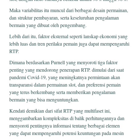
Maka variabilitas itu muncul dari berbagai desain permainan,
dan struktur pembayaran, serta keseluruhan pengalaman
bermain yang dibuat oleh pengembang.
Lebih dari itu, faktor eksternal seperti lanskap ekonomi yang
lebih luas dan tren perilaku pemain juga dapat mempengaruhi
RTP.
Dimana berdasarkan Purnell yang menyoroti tiga faktor
penting yang mendorong penerapan RTP. dimulai dari saat
pandemi Covid-19, yang meningkatnya permintaan akan
transparansi dalam permainan slot, dan preferensi pemain
yang terus berkembang serta memberikan pengalaman
bermain yang bisa menguntungkan.
Kendati demikian dari sifat RTP yang multifaset ini,
menggambarkan kompleksitas di balik perhitungannya dan
menyoroti pentingnya informasi tentang berbagai elemen
yang dapat mempengaruhi potensi keuntungan pada mesin