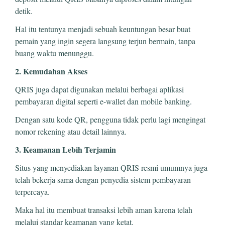
detik.
Hal itu tentunya menjadi sebuah keuntungan besar buat
pemain yang ingin segera langsung terjun bermain, tanpa
buang waktu menunggu.
2. Kemudahan Akses
QRIS juga dapat digunakan melalui berbagai aplikasi
pembayaran digital seperti e-wallet dan mobile banking.
Dengan satu kode QR, pengguna tidak perlu lagi mengingat
nomor rekening atau detail lainnya.
3. Keamanan Lebih Terjamin
Situs yang menyediakan layanan QRIS resmi umumnya juga
telah bekerja sama dengan penyedia sistem pembayaran
terpercaya.
Maka hal itu membuat transaksi lebih aman karena telah
melalui standar keamanan yang ketat.